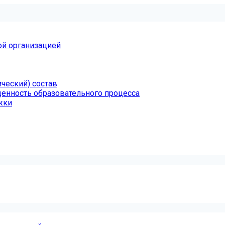
ой организацией
ческий) состав
щенность образовательного процесса
жки