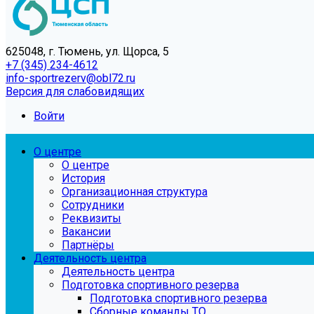
625048, г. Тюмень, ул. Щорса, 5
+7 (345) 234-4612
info-sportrezerv@obl72.ru
Версия для слабовидящих
Войти
О центре
О центре
История
Организационная структура
Сотрудники
Реквизиты
Вакансии
Партнёры
Деятельность центра
Деятельность центра
Подготовка спортивного резерва
Подготовка спортивного резерва
Сборные команды ТО