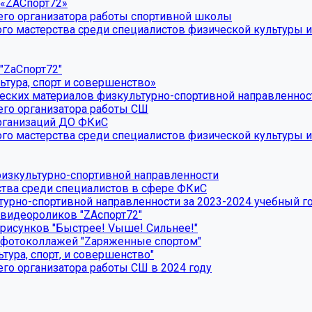
 «ZAСпорт72»
его организатора работы спортивной школы
го мастерства среди специалистов физической культуры и
"ZаСпорт72"
ьтура, спорт и совершенство»
еских материалов физкультурно-спортивной направленнос
его организатора работы СШ
организаций ДО ФКиС
го мастерства среди специалистов физической культуры и
физкультурно-спортивной направленности
ства среди специалистов в сфере ФКиС
турно-спортивной направленности за 2023-2024 учебный г
 видеороликов "ZАспорт72"
 рисунков "Быстрее! Vыше! Сильнее!"
с фотоколлажей "Zаряженные спортом"
тура, спорт, и совершенство"
го организатора работы СШ в 2024 году