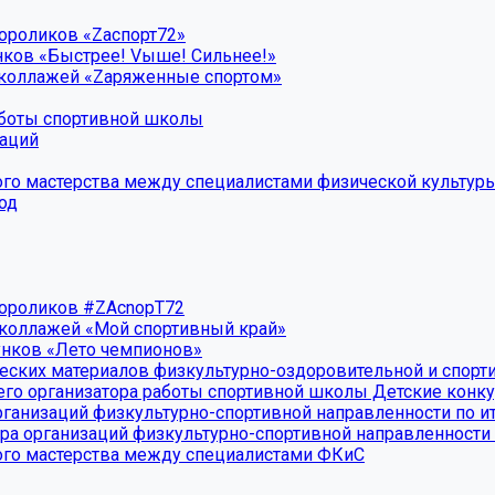
ороликов «Zаспорт72»
нков «Быстрее! Vыше! Сильнее!»
околлажей «Zаряженные спортом»
аботы спортивной школы
заций
го мастерства между специалистами физической культуры
од
еороликов #ZAcnopT72
околлажей «Мой спортивный край»
унков «Лето чемпионов»
еских материалов физкультурно-оздоровительной и спорт
его организатора работы спортивной школы Детские конк
рганизаций физкультурно-спортивной направленности по ит
ера организаций физкультурно-спортивной направленности
ого мастерства между специалистами ФКиС