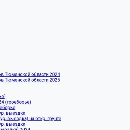
ров Тюменской области 2024
ров Тюменской области 2025
ье)
24 (троеборье)
оеборье
ур, выездка
р, выездка) на откр. грунте
ур, выездка
выездка) 2024