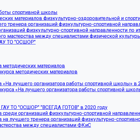
аботы спортивной школы
еских материалов физкультурно-оздоровительной и спорт
его тренера организаций физкультурно-спортивной напра
рганизаций физкультурно-спортивной направленности по ит
го мастерства между специалистами физической культуры
ГАУ ТО "ОСШОР"
а методических материалов
нкурса методических материалов
а «На лучшего организатора работы спортивной школы» в 
нкурса «На лучшего организатора работы спортивной школы
 ГАУ ТО "ОСШОР" "ВСЕГДА ГОТОВ" в 2020 году
а среди организаций физкультурно-спортивной направленн
а на лучшего тренера организаций физкультурно-спортивн
мастерства между специалистами ФКиС