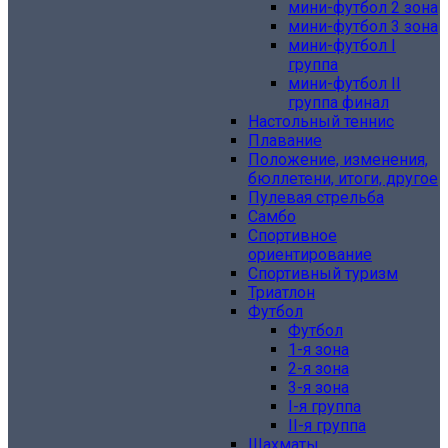
мини-футбол 2 зона
мини-футбол 3 зона
мини-футбол I
группа
мини-футбол II
группа финал
Настольный теннис
Плавание
Положение, изменения,
бюллетени, итоги, другое
Пулевая стрельба
Самбо
Спортивное
ориентирование
Спортивный туризм
Триатлон
Футбол
Футбол
1-я зона
2-я зона
3-я зона
I-я группа
II-я группа
Шахматы