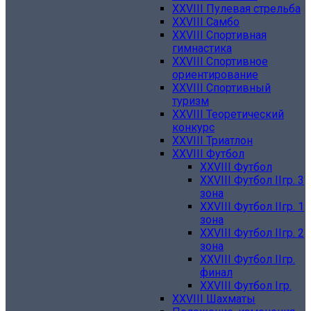
XXVIII Пулевая стрельба
XXVIII Самбо
XXVIII Спортивная
гимнастика
XXVIII Спортивное
ориентирование
XXVIII Спортивный
туризм
XXVIII Теоретический
конкурс
XXVIII Триатлон
XXVIII Футбол
XXVIII Футбол
XXVIII Футбол IIгр. 3
зона
XXVIII Футбол IIгр. 1
зона
XXVIII Футбол IIгр. 2
зона
XXVIII Футбол IIгр.
финал
XXVIII Футбол Iгр.
XXVIII Шахматы