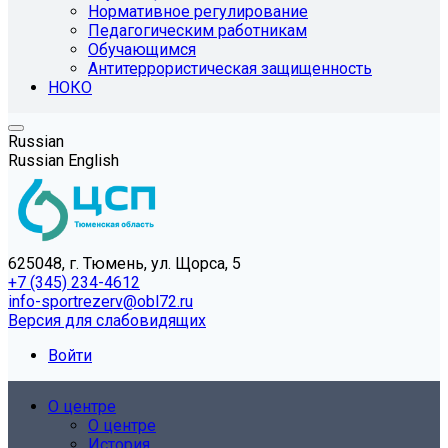
Нормативное регулирование
Педагогическим работникам
Обучающимся
Антитеррористическая защищенность
НОКО
Russian
Russian
English
625048, г. Тюмень, ул. Щорса, 5
+7 (345) 234-4612
info-sportrezerv@obl72.ru
Версия для слабовидящих
Войти
О центре
О центре
История