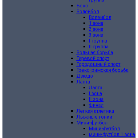
Бокс
Волейбол
Волейбол
1 зона
2 зона
3 зона
I группа
II группа
Вольная борьба
Гиревой спорт
Городошный спорт
Греко-римская борьба
Дзюдо
Лапта
Лапта
I зона
II зона
Финал
Легкая атлетика
Лыжные гонки
Мини-футбол
Мини-футбол
мини-футбол 1 зона