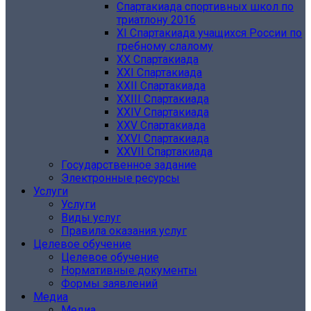
Спартакиада спортивных школ по
триатлону 2016
XI Спартакиада учащихся России по
гребному слалому
ХХ Спартакиада
XXI Спартакиада
XXII Спартакиада
XXIII Спартакиада
XXIV Спартакиада
XXV Спартакиада
XXVI Спартакиада
XXVII Спартакиада
Государственное задание
Электронные ресурсы
Услуги
Услуги
Виды услуг
Правила оказания услуг
Целевое обучение
Целевое обучение
Нормативные документы
Формы заявлений
Медиа
Медиа