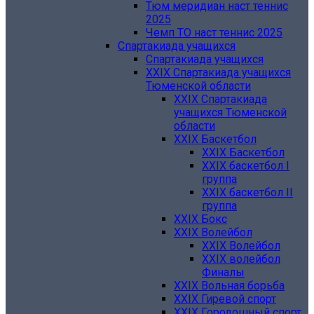
Тюм меридиан наст теннис
2025
Чемп ТО наст теннис 2025
Спартакиада учащихся
Спартакиада учащихся
XXIX Спартакиада учащихся
Тюменской области
XXIX Спартакиада
учащихся Тюменской
области
XXIX Баскетбол
XXIX Баскетбол
XXIX баскетбол I
группа
XXIX баскетбол II
группа
XXIX Бокс
XXIX Волейбол
XXIX Волейбол
XXIX волейбол
Финалы
XXIX Вольная борьба
XXIX Гиревой спорт
XXIX Городошный спорт