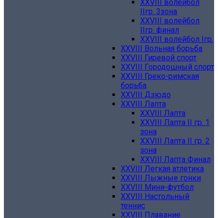
XXVIII волейбол
IIгр. 3зона
XXVIII волейбол
IIгр. финал
XXVIII волейбол Iгр.
XXVIII Вольная борьба
XXVIII Гиревой спорт
XXVIII Городошный спорт
XXVIII Греко-римская
борьба
XXVIII Дзюдо
XXVIII Лапта
XXVIII Лапта
XXVIII Лапта II гр. 1
зона
XXVIII Лапта II гр. 2
зона
XXVIII Лапта Финал
XXVIII Легкая атлетика
XXVIII Лыжные гонки
XXVIII Мини-футбол
XXVIII Настольный
теннис
XXVIII Плавание