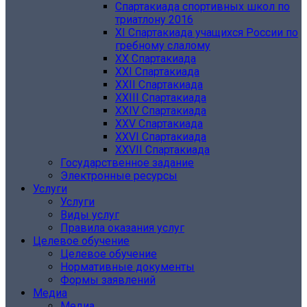
Спартакиада спортивных школ по
триатлону 2016
XI Спартакиада учащихся России по
гребному слалому
ХХ Спартакиада
XXI Спартакиада
XXII Спартакиада
XXIII Спартакиада
XXIV Спартакиада
XXV Спартакиада
XXVI Спартакиада
XXVII Спартакиада
Государственное задание
Электронные ресурсы
Услуги
Услуги
Виды услуг
Правила оказания услуг
Целевое обучение
Целевое обучение
Нормативные документы
Формы заявлений
Медиа
Медиа