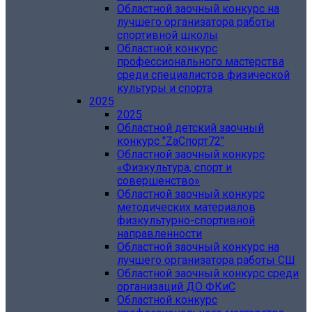
Областной заочный конкурс на
лучшего организатора работы
спортивной школы
Областной конкурс
профессионального мастерства
среди специалистов физической
культуры и спорта
2025
2025
Областной детский заочный
конкурс "ZаСпорт72"
Областной заочный конкурс
«Физкультура, спорт и
совершенство»
Областной заочный конкурс
методических материалов
физкультурно-спортивной
направленности
Областной заочный конкурс на
лучшего организатора работы СШ
Областной заочный конкурс среди
организаций ДО ФКиС
Областной конкурс