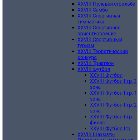
XXVIII Пулевая стрельба
XXVIII Самбо
XXVIII Спортивная
гимнастика
XXVIII Спортивное
ориентирование
XXVIII Спортивный
туризм
XXVIII Теоретический
конкурс
XXVIII Триатлон
XXVIII Футбол
XXVIII Футбол
XXVIII Футбол IIгр. 3
зона
XXVIII Футбол IIгр. 1
зона
XXVIII Футбол IIгр. 2
зона
XXVIII Футбол IIгр.
финал
XXVIII Футбол Iгр.
XXVIII Шахматы