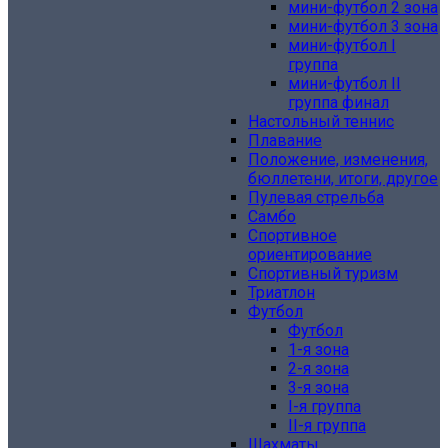
мини-футбол 2 зона
мини-футбол 3 зона
мини-футбол I
группа
мини-футбол II
группа финал
Настольный теннис
Плавание
Положение, изменения,
бюллетени, итоги, другое
Пулевая стрельба
Самбо
Спортивное
ориентирование
Спортивный туризм
Триатлон
Футбол
Футбол
1-я зона
2-я зона
3-я зона
I-я группа
II-я группа
Шахматы