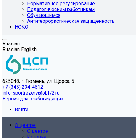
Нормативное регулирование
Педагогическим работникам
Обучающимся
Антитеррористическая защищенность
НОКО
Russian
Russian
English
625048, г. Тюмень, ул. Щорса, 5
+7 (345) 234-4612
info-sportrezerv@obl72.ru
Версия для слабовидящих
Войти
О центре
О центре
История