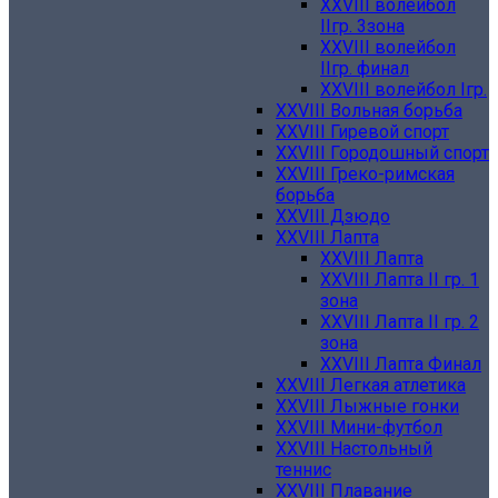
XXVIII волейбол
IIгр. 3зона
XXVIII волейбол
IIгр. финал
XXVIII волейбол Iгр.
XXVIII Вольная борьба
XXVIII Гиревой спорт
XXVIII Городошный спорт
XXVIII Греко-римская
борьба
XXVIII Дзюдо
XXVIII Лапта
XXVIII Лапта
XXVIII Лапта II гр. 1
зона
XXVIII Лапта II гр. 2
зона
XXVIII Лапта Финал
XXVIII Легкая атлетика
XXVIII Лыжные гонки
XXVIII Мини-футбол
XXVIII Настольный
теннис
XXVIII Плавание