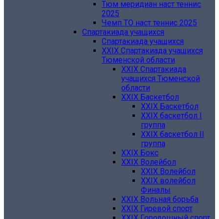
Тюм меридиан наст теннис
2025
Чемп ТО наст теннис 2025
Спартакиада учащихся
Спартакиада учащихся
XXIX Спартакиада учащихся
Тюменской области
XXIX Спартакиада
учащихся Тюменской
области
XXIX Баскетбол
XXIX Баскетбол
XXIX баскетбол I
группа
XXIX баскетбол II
группа
XXIX Бокс
XXIX Волейбол
XXIX Волейбол
XXIX волейбол
Финалы
XXIX Вольная борьба
XXIX Гиревой спорт
XXIX Городошный спорт