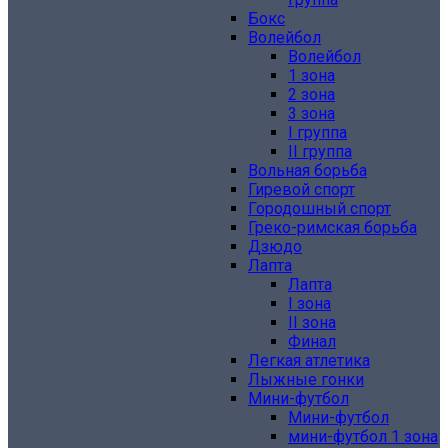
Бокс
Волейбол
Волейбол
1 зона
2 зона
3 зона
I группа
II группа
Вольная борьба
Гиревой спорт
Городошный спорт
Греко-римская борьба
Дзюдо
Лапта
Лапта
I зона
II зона
Финал
Легкая атлетика
Лыжные гонки
Мини-футбол
Мини-футбол
мини-футбол 1 зона