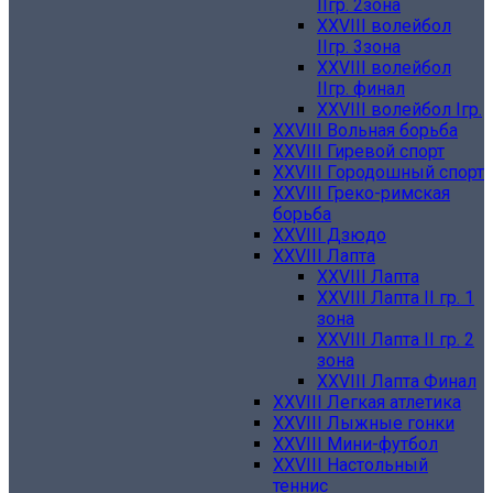
IIгр. 2зона
XXVIII волейбол
IIгр. 3зона
XXVIII волейбол
IIгр. финал
XXVIII волейбол Iгр.
XXVIII Вольная борьба
XXVIII Гиревой спорт
XXVIII Городошный спорт
XXVIII Греко-римская
борьба
XXVIII Дзюдо
XXVIII Лапта
XXVIII Лапта
XXVIII Лапта II гр. 1
зона
XXVIII Лапта II гр. 2
зона
XXVIII Лапта Финал
XXVIII Легкая атлетика
XXVIII Лыжные гонки
XXVIII Мини-футбол
XXVIII Настольный
теннис