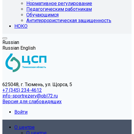
Нормативное регулирование
Педагогическим работникам
Обучающимся
Антитеррористическая защищенность
НОКО
Russian
Russian
English
625048, г. Тюмень, ул. Щорса, 5
+7 (345) 234-4612
info-sportrezerv@obl72.ru
Версия для слабовидящих
Войти
О центре
О центре