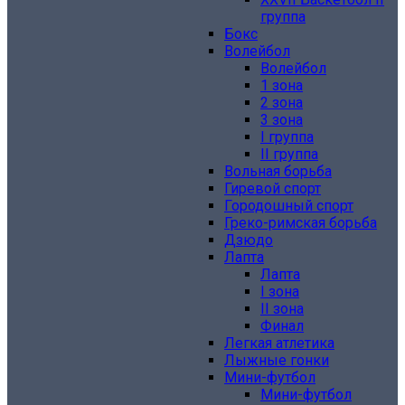
группа
Бокс
Волейбол
Волейбол
1 зона
2 зона
3 зона
I группа
II группа
Вольная борьба
Гиревой спорт
Городошный спорт
Греко-римская борьба
Дзюдо
Лапта
Лапта
I зона
II зона
Финал
Легкая атлетика
Лыжные гонки
Мини-футбол
Мини-футбол