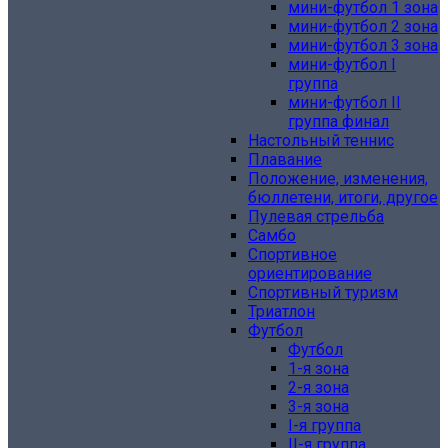
мини-футбол 1 зона
мини-футбол 2 зона
мини-футбол 3 зона
мини-футбол I
группа
мини-футбол II
группа финал
Настольный теннис
Плавание
Положение, изменения,
бюллетени, итоги, другое
Пулевая стрельба
Самбо
Спортивное
ориентирование
Спортивный туризм
Триатлон
Футбол
Футбол
1-я зона
2-я зона
3-я зона
I-я группа
II-я группа