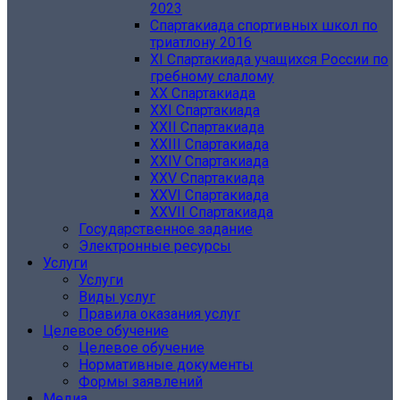
2023
Спартакиада спортивных школ по
триатлону 2016
XI Спартакиада учащихся России по
гребному слалому
ХХ Спартакиада
XXI Спартакиада
XXII Спартакиада
XXIII Спартакиада
XXIV Спартакиада
XXV Спартакиада
XXVI Спартакиада
XXVII Спартакиада
Государственное задание
Электронные ресурсы
Услуги
Услуги
Виды услуг
Правила оказания услуг
Целевое обучение
Целевое обучение
Нормативные документы
Формы заявлений
Медиа