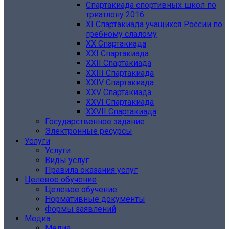
Спартакиада спортивных школ по
триатлону 2016
XI Спартакиада учащихся России по
гребному слалому
ХХ Спартакиада
XXI Спартакиада
XXII Спартакиада
XXIII Спартакиада
XXIV Спартакиада
XXV Спартакиада
XXVI Спартакиада
XXVII Спартакиада
Государственное задание
Электронные ресурсы
Услуги
Услуги
Виды услуг
Правила оказания услуг
Целевое обучение
Целевое обучение
Нормативные документы
Формы заявлений
Медиа
Медиа