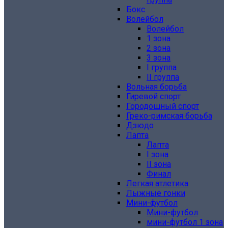
Бокс
Волейбол
Волейбол
1 зона
2 зона
3 зона
I группа
II группа
Вольная борьба
Гиревой спорт
Городошный спорт
Греко-римская борьба
Дзюдо
Лапта
Лапта
I зона
II зона
Финал
Легкая атлетика
Лыжные гонки
Мини-футбол
Мини-футбол
мини-футбол 1 зона