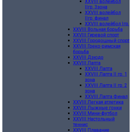
XXVIII волейбол
IIгр. 3зона
XXVIII волейбол
IIгр. финал
XXVIII волейбол Iгр.
XXVIII Вольная борьба
XXVIII Гиревой спорт
XXVIII Городошный спорт
XXVIII Греко-римская
борьба
XXVIII Дзюдо
XXVIII Лапта
XXVIII Лапта
XXVIII Лапта II гр. 1
зона
XXVIII Лапта II гр. 2
зона
XXVIII Лапта Финал
XXVIII Легкая атлетика
XXVIII Лыжные гонки
XXVIII Мини-футбол
XXVIII Настольный
теннис
XXVIII Плавание