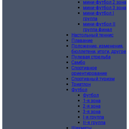
мини-футбол 2 зона
мини-футбол 3 зона
мини-футбол I
группа
мини-футбол II
группа финал
Настольный теннис
Плавание
Положение, изменения,
бюллетени, итоги, другое
Пулевая стрельба
Самбо
Спортивное
ориентирование
Спортивный туризм
Триатлон
Футбол
Футбол
1-я зона
2-я зона
3-я зона
I-я группа
II-я группа
Шахматы