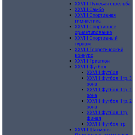
XXVIII Пулевая стрельба
XXVIII Самбо
XXVIII Спортивная
гимнастика
XXVIII Спортивное
ориентирование
XXVIII Спортивный
туризм
XXVIII Теоретический
конкурс
XXVIII Триатлон
XXVIII Футбол
XXVIII Футбол
XXVIII Футбол IIгр. 3
зона
XXVIII Футбол IIгр. 1
зона
XXVIII Футбол IIгр. 2
зона
XXVIII Футбол IIгр.
финал
XXVIII Футбол Iгр.
XXVIII Шахматы