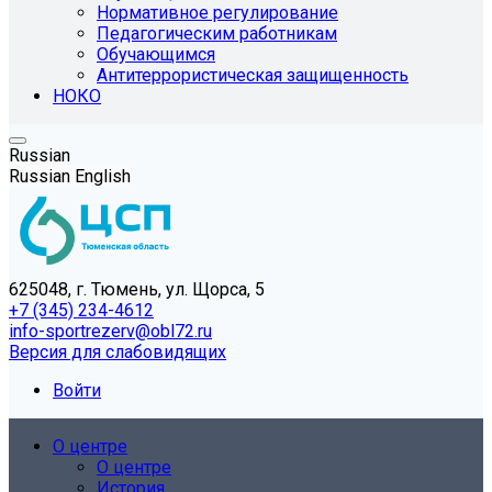
Нормативное регулирование
Педагогическим работникам
Обучающимся
Антитеррористическая защищенность
НОКО
Russian
Russian
English
625048, г. Тюмень, ул. Щорса, 5
+7 (345) 234-4612
info-sportrezerv@obl72.ru
Версия для слабовидящих
Войти
О центре
О центре
История