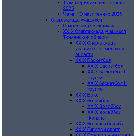
Тюм меридиан наст теннис
2025
Чемп ТО наст теннис 2025
Спартакиада учащихся
Спартакиада учащихся
XXIX Спартакиада учащихся
Тюменской области
XXIX Спартакиада
учащихся Тюменской
области
XXIX Баскетбол
XXIX Баскетбол
XXIX баскетбол I
группа
XXIX баскетбол II
группа
XXIX Бокс
XXIX Волейбол
XXIX Волейбол
XXIX волейбол
Финалы
XXIX Вольная борьба
XXIX Гиревой спорт
XXIX Городошный спорт